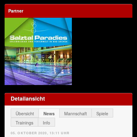
Partner
Detailansicht
Übersicht
News
Mannschaft
Spiele
Trainings
Info
05. OKTOBER 2020, 13:11 UHR