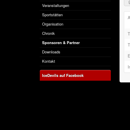
Veranstaltungen
Sportstätten
A
Organisation
Chronik
T
Sponsoren & Partner
T
Downloads
E
Kontakt
I
IceDevils auf Facebook