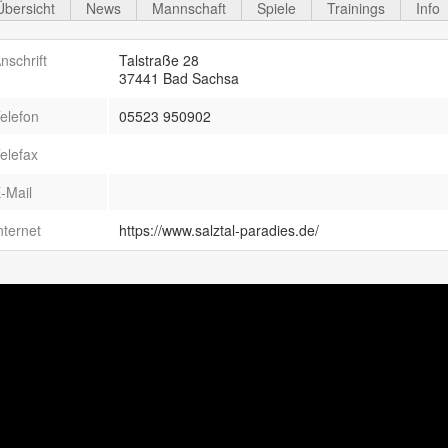
Übersicht
News
Mannschaft
Spiele
Trainings
Info
nschrift
Talstraße 28
37441 Bad Sachsa
elefon
05523 950902
elefax
-Mail
nternet
https://www.salztal-paradies.de/