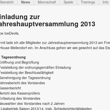
Übersicht
News
Mannschaft
Spiele
Trainings
Info
inladung zur
ahreshauptversammlung 2013
be IceDevils,
rmit lade ich alle Mitglieder zur Jahreshauptversammlung 2013 am Fr
House Mellendorf ein. Im Anschluss gehen wir wie gewohnt auf das Eis.
e Tagesordnung
Eröffnung und Begrüßung
Feststellung der ordnungsgemäßen Einladung
Feststellung der Beschlussfähigkeit
 Genehmigung der Tagesordnung
Jahresbericht des Vorstandes
Kassenbericht
Bericht des Kassenprüfers
Entlastung des Vorstandes
Neuwahlen des Vorstandes nach 2 Jahren
 Ligabetrieb Saison 2013/14, insb. Schiedsrichtertätigkeiten