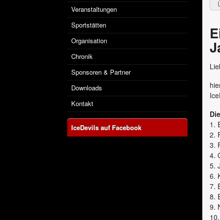
Veranstaltungen
Sportstätten
E
Organisation
J
Chronik
Lie
Sponsoren & Partner
hie
Downloads
Ice
Kontakt
Di
1. 
IceDevils auf Facebook
2. 
3. 
4.
5. 
6. 
7. 
8. 
9. 
10.