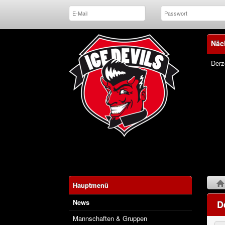
Näc
Derz
Hauptmenü
News
D
Mannschaften & Gruppen